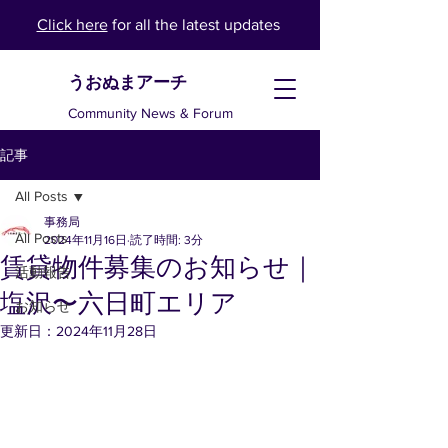
Click here
for all the latest updates
​うおぬまアーチ
Community News & Forum
記事
All Posts
事務局
All Posts
2024年11月16日
読了時間: 3分
賃貸物件募集のお知らせ｜
活動報告
塩沢〜六日町エリア
お知らせ
更新日：
2024年11月28日