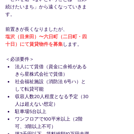
続けたいまち」から遠くなっていきま
す。
前置きが長くなりましたが、
塩沢（目来田）〜六日町（二日町・四
十日）にて賃貸物件を募集
します。
＜必須要件＞
法人にて賃借（資金に余裕がある
きら星株式会社で賃借）
社会福祉施設（消防法 6号ハ）と
して転貸可能
収容人数20人程度となる予定（30
人は超えない想定）
駐車場5台以上
ワンフロアで100平米以上（2階
可、3階以上不可）
坪3千円以下、賃料総額10万円未満